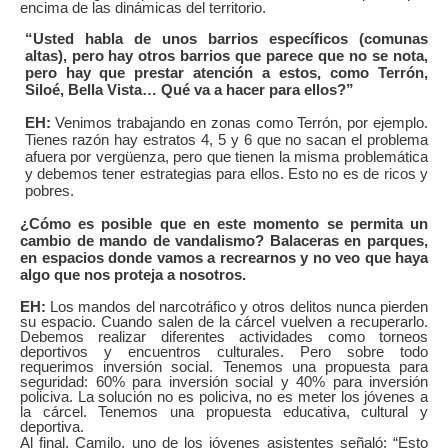
encima de las dinámicas del territorio.
“Usted habla de unos barrios específicos (comunas
altas), pero hay otros barrios que parece que no se nota,
pero hay que prestar atención a estos, como Terrón,
Siloé, Bella Vista… Qué va a hacer para ellos?”
EH:
Venimos trabajando en zonas como Terrón, por ejemplo.
Tienes razón hay estratos 4, 5 y 6 que no sacan el problema
afuera por vergüenza, pero que tienen la misma problemática
y debemos tener estrategias para ellos. Esto no es de ricos y
pobres.
¿Cómo es posible que en este momento se permita un
cambio de mando de vandalismo? Balaceras en parques,
en espacios donde vamos a recrearnos y no veo que haya
algo que nos proteja a nosotros.
EH:
Los mandos del narcotráfico y otros delitos nunca pierden
su espacio. Cuando salen de la cárcel vuelven a recuperarlo.
Debemos realizar diferentes actividades como torneos
deportivos y encuentros culturales. Pero sobre todo
requerimos inversión social. Tenemos una propuesta para
seguridad: 60% para inversión social y 40% para inversión
policiva. La solución no es policiva, no es meter los jóvenes a
la cárcel. Tenemos una propuesta educativa, cultural y
deportiva.
Al final, Camilo, uno de los jóvenes asistentes señaló: “Esto