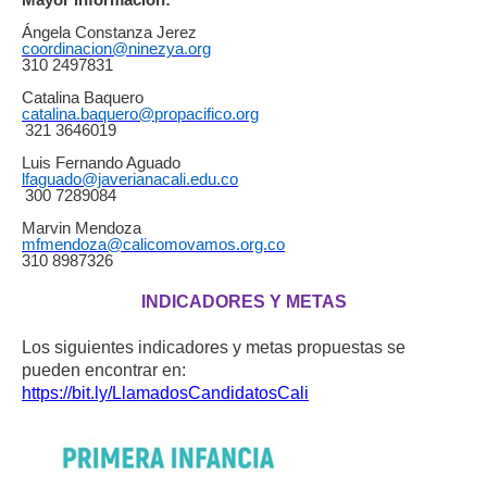
Ángela Constanza Jerez
coordinacion@ninezya.org
310 2497831
Catalina Baquero
catalina.baquero@propacifico.org
321 3646019
Luis Fernando Aguado
lfaguado@javerianacali.edu.co
300 7289084
Marvin Mendoza
mfmendoza@calicomovamos.org.co
310 8987326
INDICADORES Y METAS
Los siguientes indicadores y metas propuestas se
pueden encontrar en:
https://bit.ly/LlamadosCandidatosCali