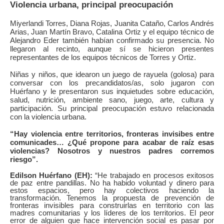
Violencia urbana, principal preocupación
Miyerlandi Torres, Diana Rojas, Juanita Cataño, Carlos Andrés
Arias, Juan Martín Bravo,
Catalina Ortiz
y el equipo técnico de
Alejandro Eder también habían confirmado su presencia. No
llegaron al recinto, aunque sí se hicieron presentes
representantes de los equipos técnicos de Torres y Ortiz.
Niñas y niños, que idearon un juego de rayuela (golosa) para
conversar con los precandidatos/as, solo jugaron con
Huérfano y le presentaron sus inquietudes sobre educación,
salud, nutrición, ambiente sano, juego, arte, cultura y
participación. Su principal preocupación estuvo relacionada
con la violencia urbana.
“Hay violencia entre territorios, fronteras invisibes entre
comunicades… ¿Qué propone para acabar de raíz esas
violencias? Nosotros y nuestros padres corremos
riesgo”.
Edilson Huérfano (EH):
“He trabajado en procesos exitosos
de paz entre pandillas. No ha habido voluntad y dinero para
estos espacios, pero hay colectivos haciendo la
transformación. Tenemos la propuesta de prevención de
fronteras invisibles para construirlas en territorio con las
madres comunitarias y los líderes de los territorios. El peor
error de alguien que hace intervención social es pasar por