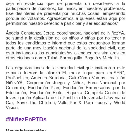
deja en evidencia que se presenta un desinterés a la
participación de nosotros, los niños, en nuestros problemas.
Ese desinterés se presenta por muchas cosas, empezando
porque no votamos. Agradecemos a quienes están aquí por
permitirnos nuestro derecho a participar y ser escuchados”.
Ángela Constanza Jerez, coordinadora nacional de NiñezYA,
se sumó a la desilusión de los niños y niñas por no tener a
todos los candidatos e informó que estos encuentros forman
parte de una movilización nacional de la sociedad civil, que
está invitando a los candidatos/as a encuentros similares en
otras ciudades como Tuluá, Barranquilla, Bogotá y Medellín.
Las organizaciones de la sociedad civil que invitaron a este
espacio fueron: la alianza “El mejor lugar para creSER”,
ProPacífico, América Solidaria, Cali Cómo Vamos, coalición
NiñezYA, Corporación Juego y Niñez, Foro Nacional por
Colombia, Fundación Plan, Fundación Empresarios por la
Educación, Fundación Éxito, Riqueza Completa-Centro de
Investigación Aplicada de la Pontificia Universidad Javeriana
Cali, Save The Children, Valle Por & Para Todos y World
Vision.
#NiñezEnPTDs
Mayor información: